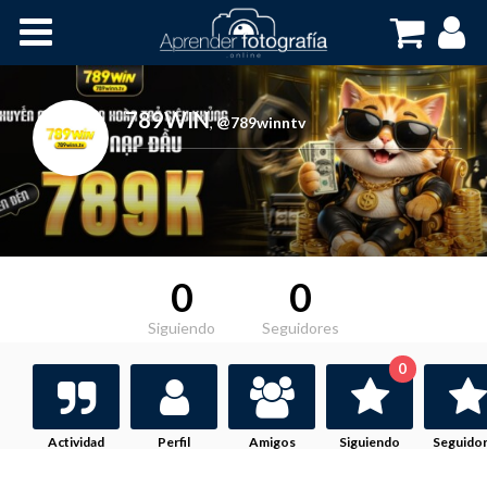
Inicio
Cursos OnLine
789WIN
,
@789winntv
0
0
Siguiendo
Seguidores
0
Actividad
Perfil
Amigos
Siguiendo
Seguido