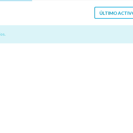
ÚLTIMO ACTIV
os.