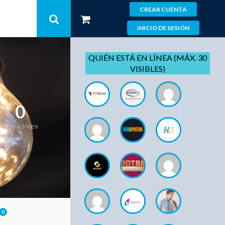
CREAR CUENTA
INICIO DE SESIÓN
QUIÉN ESTÁ EN LÍNEA (MÁX. 30
VISIBLES)
0
Seguidores
0