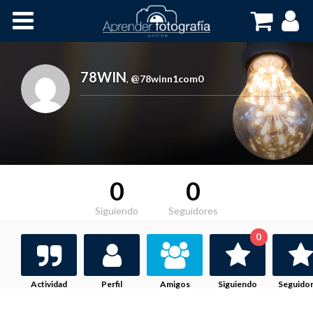
Inicio
Cursos OnLine
78WIN
,
@78winn1com0
0
0
Siguiendo
Seguidores
0
Actividad
Perfil
Amigos
Siguiendo
Seguido