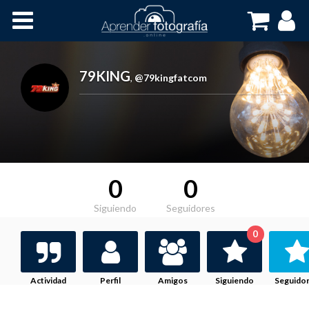
Inicio
Cursos OnLine
79KING
,
@79kingfatcom
0
0
Siguiendo
Seguidores
0
Actividad
Perfil
Amigos
Siguiendo
Seguido