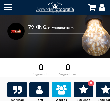
Inicio
Cursos OnLine
79KING
,
@79kingfatcom
0
0
Siguiendo
Seguidores
0
Actividad
Perfil
Amigos
Siguiendo
Seguido