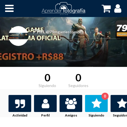
Inicio
Cursos OnLine
79m
,
@79mgamercombr
0
0
Siguiendo
Seguidores
0
Actividad
Perfil
Amigos
Siguiendo
Seguido