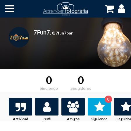
Inicio
Cursos OnLine
7Fun7
,
@7fun7bar
0
0
Siguiendo
Seguidores
0
Actividad
Perfil
Amigos
Siguiendo
Seguido