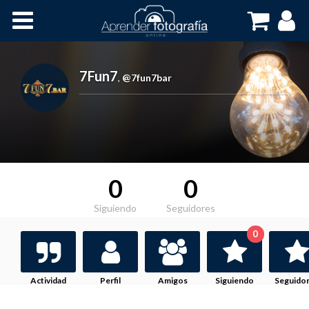
Inicio
Cursos OnLine
7Fun7
,
@7fun7bar
0
0
Siguiendo
Seguidores
0
Actividad
Perfil
Amigos
Siguiendo
Seguido