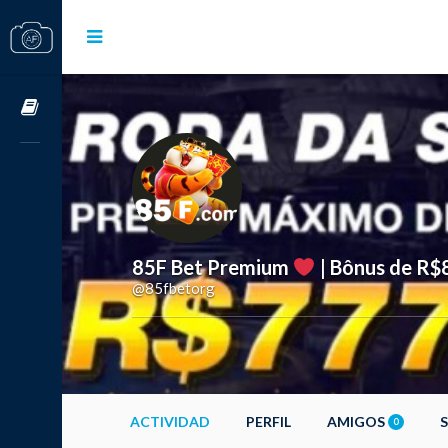
Cursos OnLine
85F Bet Premium
| Bônus de R$
@85fbetorg
ACTIVIDAD
PERFIL
AMIGOS
0