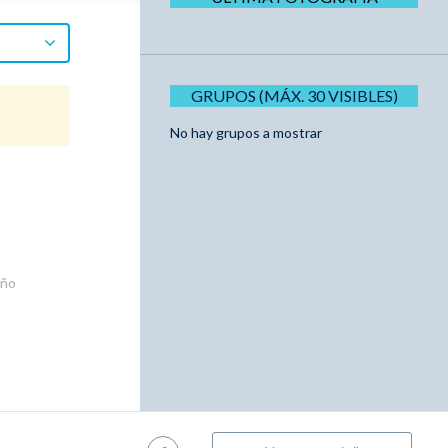
GRUPOS (MÁX. 30 VISIBLES)
No hay grupos a mostrar
año