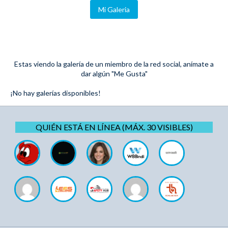
Mi Galeria
Estas viendo la galería de un miembro de la red social, anímate a
dar algún "Me Gusta"
¡No hay galerías disponibles!
QUIÉN ESTÁ EN LÍNEA (MÁX. 30 VISIBLES)