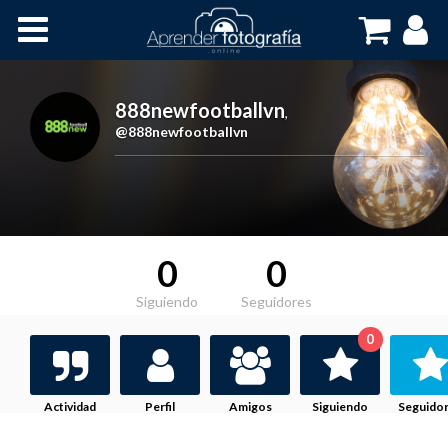
Inicio
Cursos OnLine
888newfootballvn
,
@888newfootballvn
0
0
Siguiendo
Seguidores
0
Actividad
Perfil
Amigos
Siguiendo
Seguido