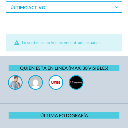
ÚLTIMO ACTIVO
Lo sentimos, no hemos encontrado usuarios.
QUIÉN ESTÁ EN LÍNEA (MÁX. 30 VISIBLES)
ÚLTIMA FOTOGRAFÍA