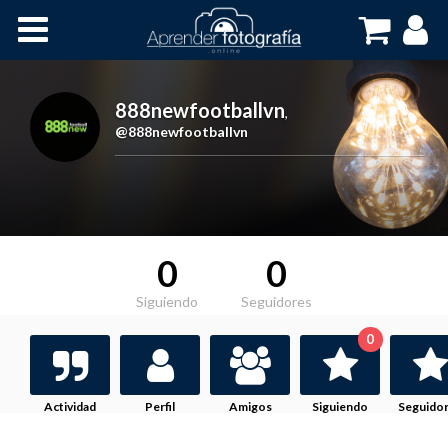
Inicio
Cursos OnLine
888newfootballvn
,
@888newfootballvn
0
0
Siguiendo
Seguidores
0
Actividad
Perfil
Amigos
Siguiendo
Seguido