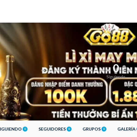
0
Siguiendo
SIGUIENDO
SEGUIDORES
GRUPOS
GALERÍA
0
0
0