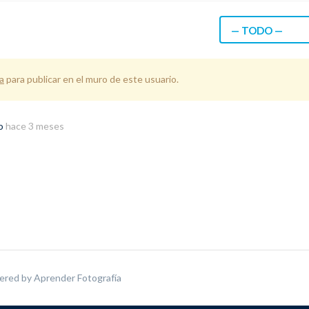
— TODO —
a
para publicar en el muro de este usuario.
do
hace 3 meses
ered by
Aprender Fotografía