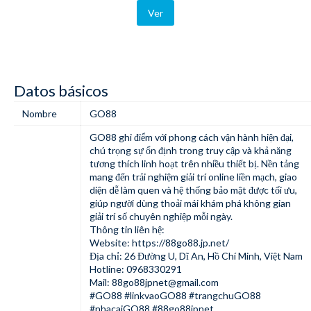
Ver
Datos básicos
Nombre
GO88
GO88
ghi điểm với phong cách vận hành hiện đại,
chú trọng sự ổn định trong truy cập và khả năng
tương thích linh hoạt trên nhiều thiết bị. Nền tảng
mang đến trải nghiệm giải trí online liền mạch, giao
diện dễ làm quen và hệ thống bảo mật được tối ưu,
giúp người dùng thoải mái khám phá không gian
giải trí số chuyên nghiệp mỗi ngày.
Thông tin liên hệ:
Website:
https://88go88.jp.net/
Địa chỉ: 26 Đường U, Dĩ An, Hồ Chí Minh, Việt Nam
Hotline: 0968330291
Mail:
88go88jpnet@gmail.com
#GO88 #linkvaoGO88 #trangchuGO88
#nhacaiGO88 #88go88jpnet