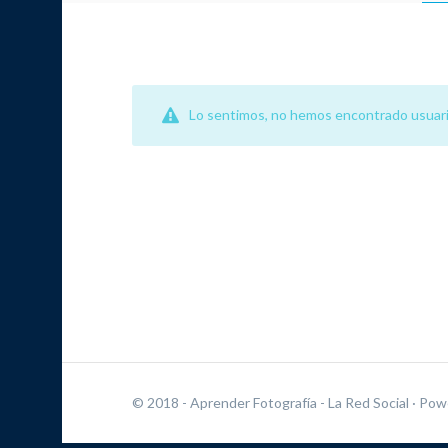
Lo sentimos, no hemos encontrado usuari
© 2018 - Aprender Fotografía - La Red Social
· Pow