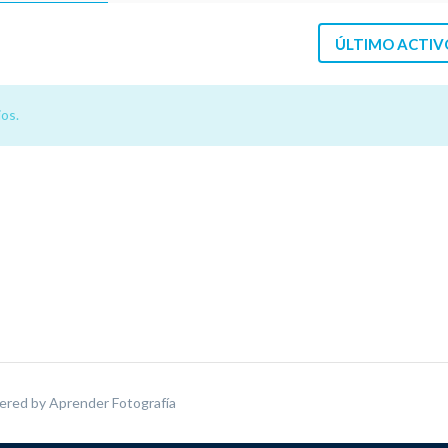
ÚLTIMO ACTIV
os.
ered by
Aprender Fotografía