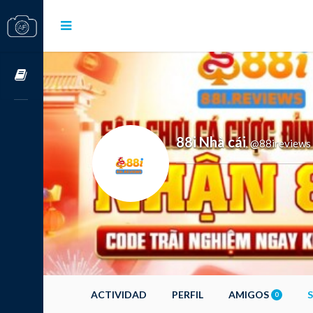
Cursos OnLine
88i Nhà cái
@88ireviews
,
ACTIVIDAD
PERFIL
AMIGOS
0