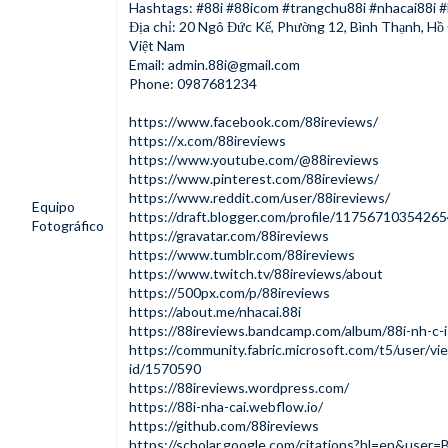
Hashtags: #88i #88icom #trangchu88i #nhacai88i #
Địa chỉ: 20 Ngô Đức Kế, Phường 12, Bình Thạnh, Hồ
Việt Nam
Email:
admin.88i@gmail.com
Phone: 0987681234
https://www.facebook.com/88ireviews/
https://x.com/88ireviews
https://www.youtube.com/@88ireviews
https://www.pinterest.com/88ireviews/
https://www.reddit.com/user/88ireviews/
Equipo
https://draft.blogger.com/profile/1175671035426
Fotográfico
https://gravatar.com/88ireviews
https://www.tumblr.com/88ireviews
https://www.twitch.tv/88ireviews/about
https://500px.com/p/88ireviews
https://about.me/nhacai.88i
https://88ireviews.bandcamp.com/album/88i-nh-c-i
https://community.fabric.microsoft.com/t5/user/vi
id/1570590
https://88ireviews.wordpress.com/
https://88i-nha-cai.webflow.io/
https://github.com/88ireviews
https://scholar.google.com/citations?hl=en&us