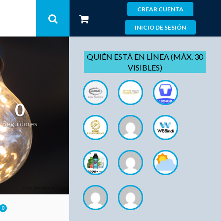
CREAR CUENTA
INICIO DE SESIÓN
QUIÉN ESTÁ EN LÍNEA (MÁX. 30
VISIBLES)
0
Seguidores
0