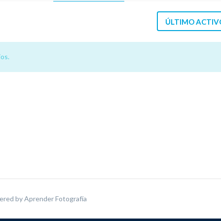
ÚLTIMO ACTIV
os.
ered by
Aprender Fotografía