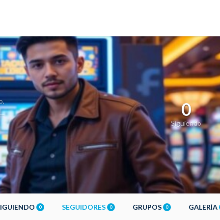
o,
0
Siguiendo
SIGUIENDO
SEGUIDORES
GRUPOS
GALERÍA
0
0
0