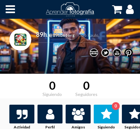
Inicio
Cursos OnLine
89h
,
@89hbetorg
São Paulo,
0
0
Siguiendo
Seguidores
0
Actividad
Perfil
Amigos
Siguiendo
Seguido