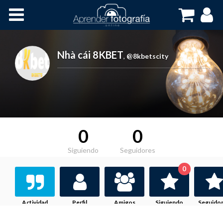
Inicio
Cursos OnLine
Nhà cái 8KBET
,
@8kbetscity
0
0
Siguiendo
Seguidores
0
Actividad
Perfil
Amigos
Siguiendo
Seguido