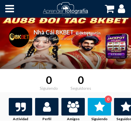
Inicio
Cursos OnLine
Nhà Cái 8KBET
,
@8kbetuytin
Hồ Chí Minh, Vietnam
0
0
Siguiendo
Seguidores
0
Actividad
Perfil
Amigos
Siguiendo
Seguido