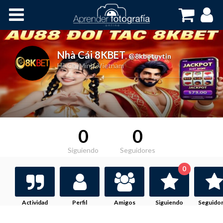
Inicio
Cursos OnLine
Nhà Cái 8KBET
,
@8kbetuytin
Hồ Chí Minh, Vietnam
0
0
Siguiendo
Seguidores
0
Actividad
Perfil
Amigos
Siguiendo
Seguido