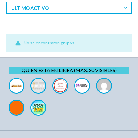
ÚLTIMO ACTIVO
No se encontraron grupos.
QUIÉN ESTÁ EN LÍNEA (MÁX. 30 VISIBLES)