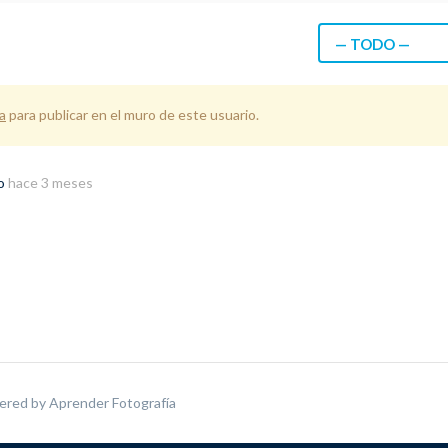
— TODO —
a
para publicar en el muro de este usuario.
do
hace 3 meses
ered by
Aprender Fotografía