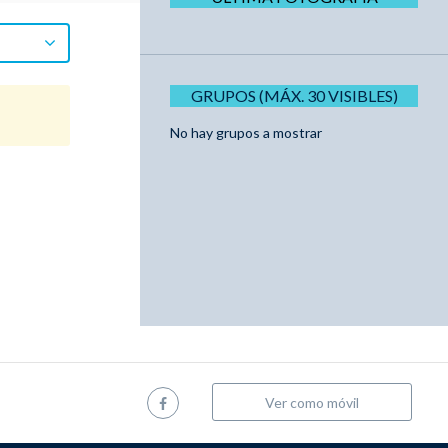
GRUPOS (MÁX. 30 VISIBLES)
No hay grupos a mostrar