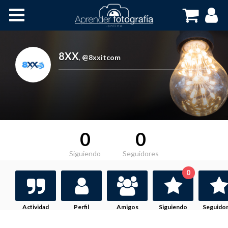
Inicio
Cursos OnLine
8XX
,
@8xxitcom
0
0
Siguiendo
Seguidores
0
Actividad
Perfil
Amigos
Siguiendo
Seguido