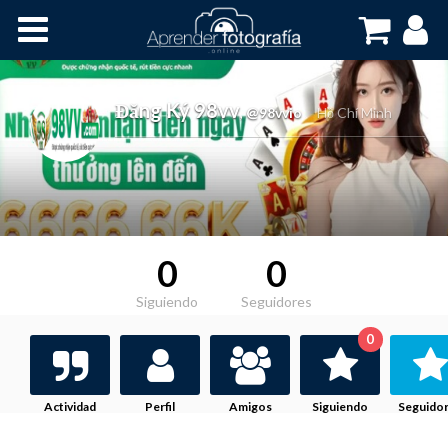
Inicio
Cursos OnLine
Đăng Ký 98vv
,
@98vvio
Hồ Chí Minh
0
0
Siguiendo
Seguidores
0
Actividad
Perfil
Amigos
Siguiendo
Seguido