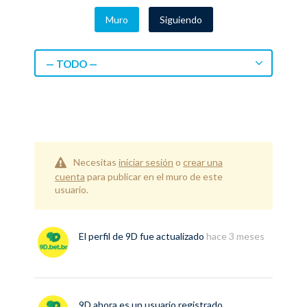
Muro
Siguiendo
— TODO —
Necesitas
iniciar sesión
o
crear una
cuenta
para publicar en el muro de este
usuario.
El perfil de
9D
fue actualizado
hace 3 meses
9D
ahora es un usuario registrado