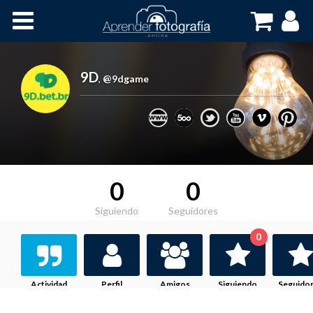
Inicio
Cursos OnLine
9D
,
@9dgame
0
0
Siguiendo
Seguidores
0
Actividad
Perfil
Amigos
Siguiendo
Seguido