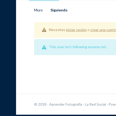
Muro
Siguiendo
Necesitas
iniciar sesión
o
crear una cuent
This user isn't following anyone yet.
© 2018 - Aprender Fotografía - La Red Social
· Pow