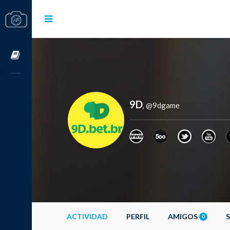
Cursos OnLine
9D
@9dgame
,
ACTIVIDAD
PERFIL
AMIGOS
0