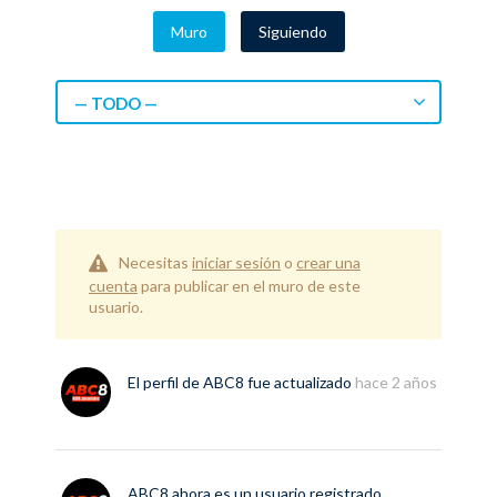
Muro
Siguiendo
— TODO —
Necesitas
iniciar sesión
o
crear una
cuenta
para publicar en el muro de este
usuario.
El perfil de
ABC8
fue actualizado
hace 2 años
ABC8
ahora es un usuario registrado