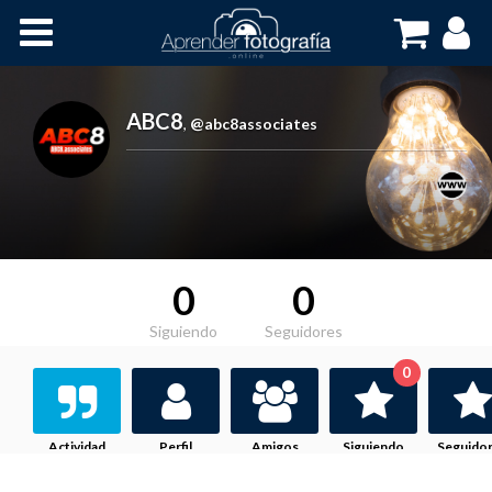
Inicio
Cursos OnLine
ABC8
,
@abc8associates
0
0
Siguiendo
Seguidores
0
Actividad
Perfil
Amigos
Siguiendo
Seguido