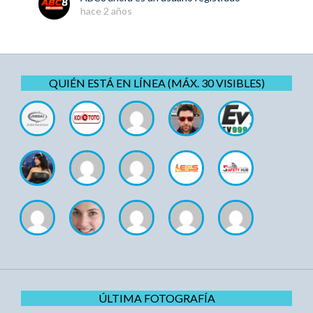
hace 2 años
QUIÉN ESTÁ EN LÍNEA (MÁX. 30 VISIBLES)
ÚLTIMA FOTOGRAFÍA