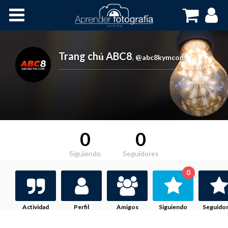
Inicio
Cursos OnLine
Trang chủ ABC8
,
@abc8kymcom
0
0
Siguiendo
Seguidores
0
Actividad
Perfil
Amigos
Siguiendo
Seguido