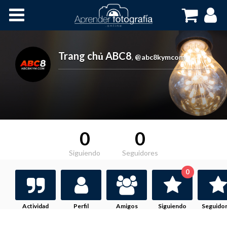
Inicio
Cursos OnLine
Trang chủ ABC8
,
@abc8kymcom
0
0
Siguiendo
Seguidores
0
Actividad
Perfil
Amigos
Siguiendo
Seguido