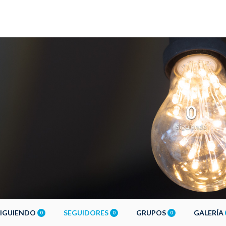
0
Siguiendo
SIGUIENDO
SEGUIDORES
GRUPOS
GALERÍA
0
0
0