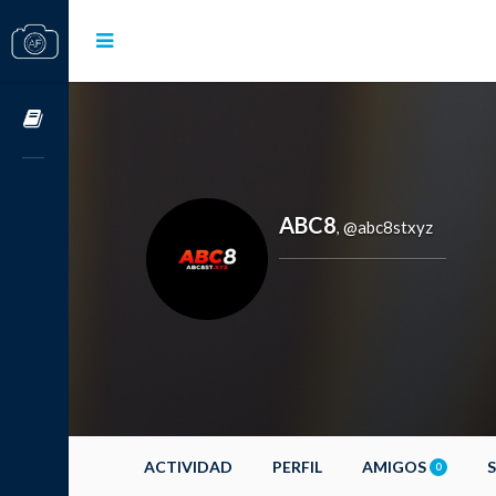
Cursos OnLine
ABC8
@abc8stxyz
,
ACTIVIDAD
PERFIL
AMIGOS
0