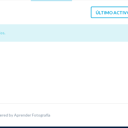
ÚLTIMO ACTIV
os.
ered by
Aprender Fotografía