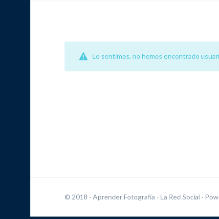
Lo sentimos, no hemos encontrado usuari
© 2018 - Aprender Fotografía - La Red Social
· Pow