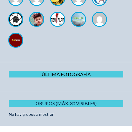
ÚLTIMA FOTOGRAFÍA
GRUPOS (MÁX. 30 VISIBLES)
No hay grupos a mostrar