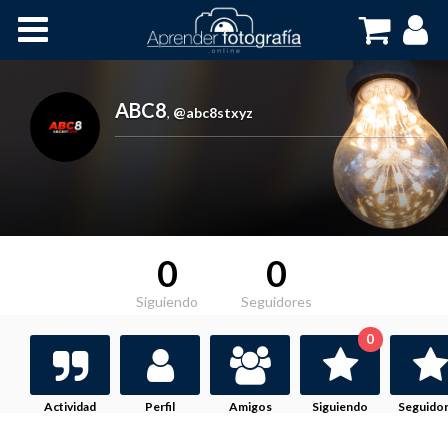
Inicio
Cursos OnLine
ABC8
,
@abc8stxyz
0
0
Siguiendo
Seguidores
0
Actividad
Perfil
Amigos
Siguiendo
Seguido