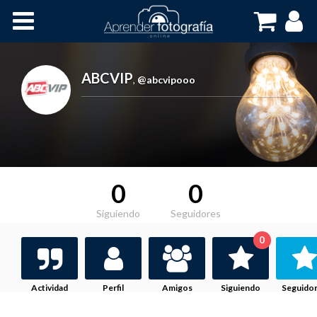
Inicio
Cursos OnLine
ABCVIP
,
@abcvipooo
0
0
Siguiendo
Seguidores
0
Actividad
Perfil
Amigos
Siguiendo
Seguido