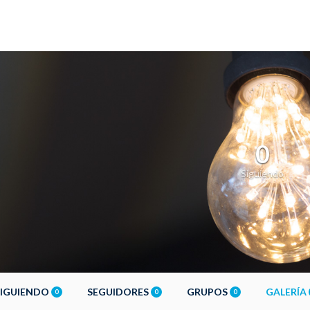
0
Siguiendo
SIGUIENDO
SEGUIDORES
GRUPOS
GALERÍA
0
0
0