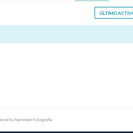
ÚLTIMO ACTIV
ered by
Aprender Fotografía