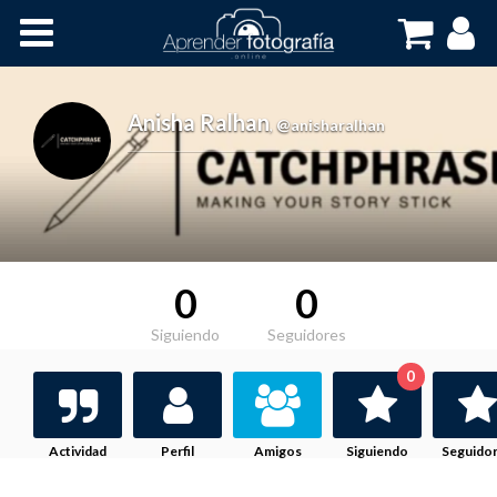
Inicio
Cursos OnLine
Anisha Ralhan
,
@anisharalhan
0
0
Siguiendo
Seguidores
0
Actividad
Perfil
Amigos
Siguiendo
Seguido