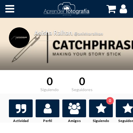
Inicio
Cursos OnLine
Anisha Ralhan
,
@anisharalhan
0
0
Siguiendo
Seguidores
0
Actividad
Perfil
Amigos
Siguiendo
Seguido