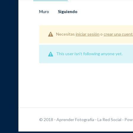
Muro
Siguiendo
Necesitas
iniciar sesión
o
crear una cuent
This user isn't following anyone yet.
© 2018 - Aprender Fotografía - La Red Social
· Pow