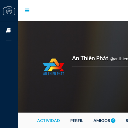
Cursos OnLine
An Thiên Phát
@anthien
,
ACTIVIDAD
PERFIL
AMIGOS
0