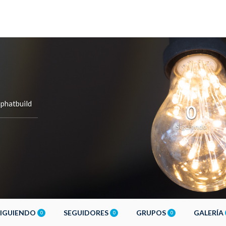
phatbuild
0
Siguiendo
SIGUIENDO
SEGUIDORES
GRUPOS
GALERÍA
0
0
0