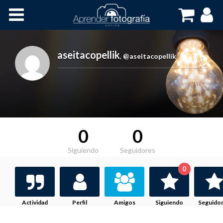
Inicio
Cursos OnLine
aseitacopellik
,
@aseitacopellik
0
0
Siguiendo
Seguidores
0
Actividad
Perfil
Amigos
Siguiendo
Seguido