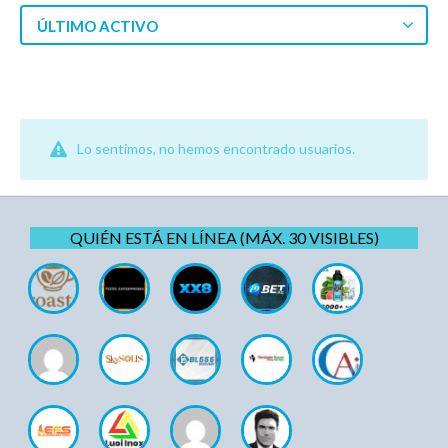
ÚLTIMO ACTIVO
Lo sentimos, no hemos encontrado usuarios.
QUIÉN ESTÁ EN LÍNEA (MÁX. 30 VISIBLES)