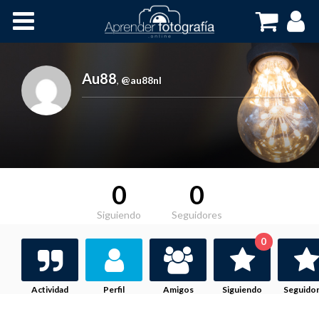
Inicio
Cursos OnLine
Au88
,
@au88nl
0
0
Siguiendo
Seguidores
0
Actividad
Perfil
Amigos
Siguiendo
Seguido