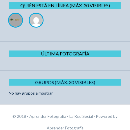
QUIÉN ESTÁ EN LÍNEA (MÁX. 30 VISIBLES)
ÚLTIMA FOTOGRAFÍA
GRUPOS (MÁX. 30 VISIBLES)
No hay grupos a mostrar
© 2018 - Aprender Fotografía - La Red Social
· Powered by
Aprender Fotografía