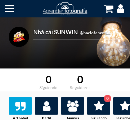
Inicio
Cursos OnLine
Nhà cái SUNWIN
,
@baclofenemail
0
0
Siguiendo
Seguidores
0
Actividad
Perfil
Amigos
Siguiendo
Seguido