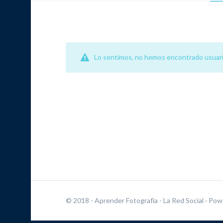
Lo sentimos, no hemos encontrado usuari
© 2018 - Aprender Fotografía - La Red Social
· Pow