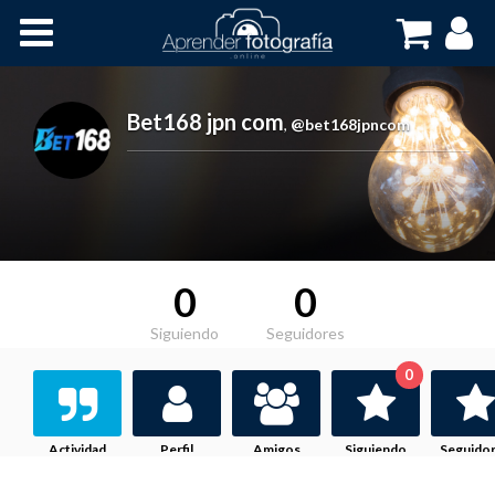
Inicio
Cursos OnLine
Bet168 jpn com
,
@bet168jpncom
0
0
Siguiendo
Seguidores
0
Actividad
Perfil
Amigos
Siguiendo
Seguido