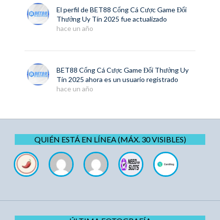
El perfil de
BET88 Cổng Cá Cược Game Đổi
Thưởng Uy Tín 2025
fue actualizado
hace un año
BET88 Cổng Cá Cược Game Đổi Thưởng Uy
Tín 2025
ahora es un usuario registrado
hace un año
QUIÉN ESTÁ EN LÍNEA (MÁX. 30 VISIBLES)