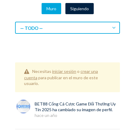
Muro
Siguiendo
— TODO —
Necesitas
iniciar sesión
o
crear una
cuenta
para publicar en el muro de este
usuario.
BET88 Cổng Cá Cược Game Đổi Thưởng Uy
Tín 2025
ha cambiado su imagen de perfil.
hace un año