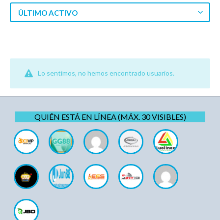
ÚLTIMO ACTIVO
Lo sentimos, no hemos encontrado usuarios.
QUIÉN ESTÁ EN LÍNEA (MÁX. 30 VISIBLES)