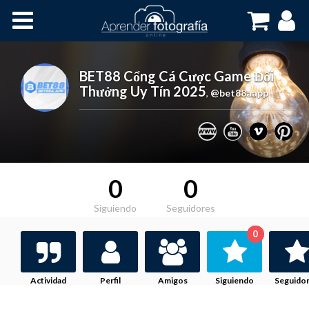
Inicio
Cursos OnLine
BET88 Cổng Cá Cược Game Đổi
Thưởng Uy Tín 2025
,
@bet88aapp
0
0
Siguiendo
Seguidores
0
Actividad
Perfil
Amigos
Siguiendo
Seguido