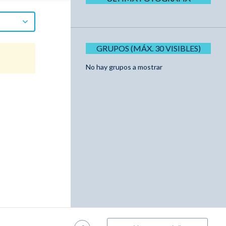
GRUPOS (MÁX. 30 VISIBLES)
No hay grupos a mostrar