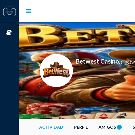
Cursos OnLine
Betwest Casino
@betw
,
ACTIVIDAD
PERFIL
AMIGOS
0