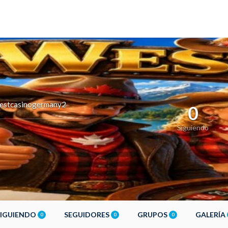
estcasinogermany2
0
Siguiendo
SIGUIENDO
SEGUIDORES
GRUPOS
GALERÍA
0
0
0