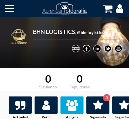
Inicio
Cursos OnLine
BHN LOGISTICS
,
@bhnlogistics
0
0
Siguiendo
Seguidores
0
Actividad
Perfil
Amigos
Siguiendo
Seguido