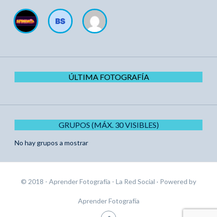
ÚLTIMA FOTOGRAFÍA
GRUPOS (MÁX. 30 VISIBLES)
No hay grupos a mostrar
© 2018 - Aprender Fotografía - La Red Social
· Powered by
Aprender Fotografía