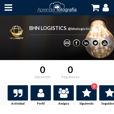
Inicio
Cursos OnLine
BHN LOGISTICS
,
@bhnlogistics
0
0
Siguiendo
Seguidores
0
Actividad
Perfil
Amigos
Siguiendo
Seguido