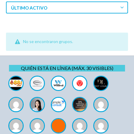
ÚLTIMO ACTIVO
No se encontraron grupos.
QUIÉN ESTÁ EN LÍNEA (MÁX. 30 VISIBLES)