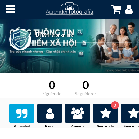
Inicio
Cursos OnLine
Bhxh
,
@bhxhinfo
0
0
Siguiendo
Seguidores
0
Actividad
Perfil
Amigos
Siguiendo
Seguido